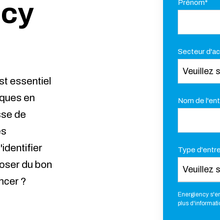
ncy
Prénom
*
Secteur d'ac
st essentiel
iques en
Nom de l'ent
sse de
es
identifier
Type d'entre
poser du bon
ncer ?
Energiency s'en
plus d'informati