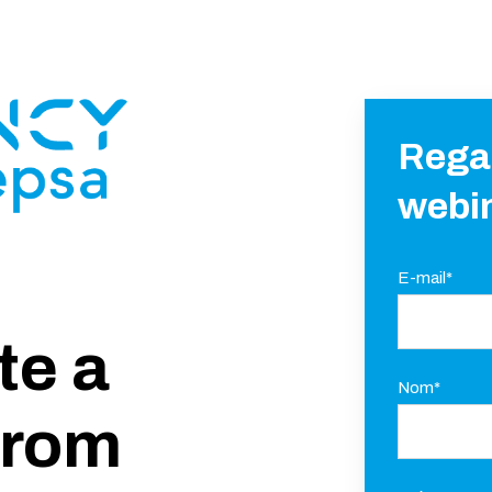
Regar
webi
E-mail
*
te a
Nom
*
from