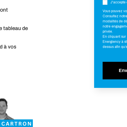
J'accepte 
sont
Vous pouvez vo
Consultez notre 
modalités de dé
notre engagement
e tableau de
privée.
En cliquant sur 
Energiency à st
d à vos
dessus afin qu’