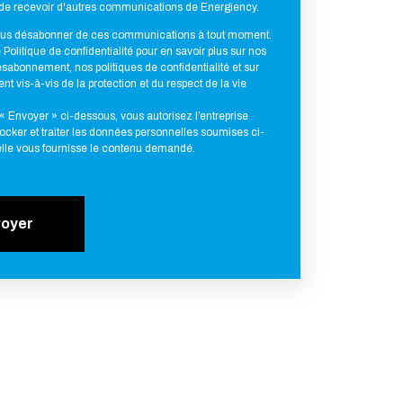
de recevoir d'autres communications de Energiency.
us désabonner de ces communications à tout moment.
Politique de confidentialité pour en savoir plus sur nos
sabonnement, nos politiques de confidentialité et sur
 vis-à-vis de la protection et du respect de la vie
« Envoyer » ci-dessous, vous autorisez l’entreprise
ocker et traiter les données personnelles soumises ci-
elle vous fournisse le contenu demandé.